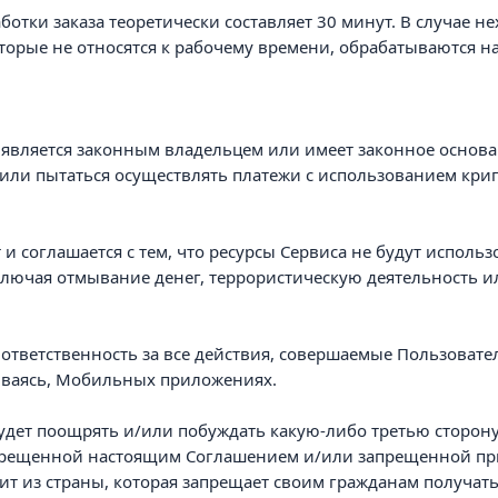
ботки заказа теоретически составляет 30 минут. В случае не
оторые не относятся к рабочему времени, обрабатываются на
н
он является законным владельцем или имеет законное основ
 или пытаться осуществлять платежи с использованием кри
т и соглашается с тем, что ресурсы Сервиса не будут испол
ключая отмывание денег, террористическую деятельность 
 ответственность за все действия, совершаемые Пользовате
иваясь, Мобильных приложениях.
 будет поощрять и/или побуждать какую-либо третью сторо
запрещенной настоящим Соглашением и/или запрещенной п
дит из страны, которая запрещает своим гражданам получат