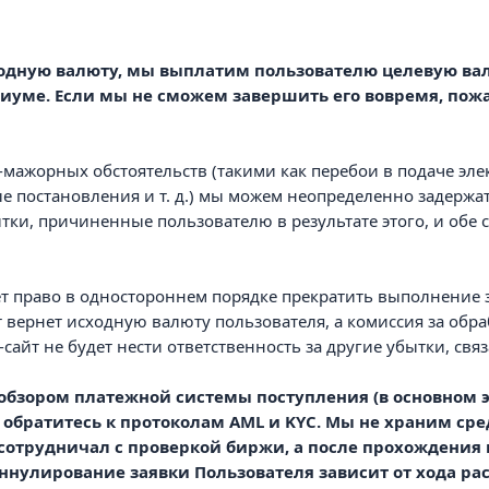
сходную валюту, мы выплатим пользователю целевую ва
ксиуме. Если мы не сможем завершить его вовремя, пож
-мажорных обстоятельств (такими как перебои в подаче элек
е постановления и т. д.) мы можем неопределенно задержа
тки, причиненные пользователю в результате этого, и обе
т право в одностороннем порядке прекратить выполнение за
т вернет исходную валюту пользователя, а комиссия за обра
б-сайт не будет нести ответственность за другие убытки, св
с обзором платежной системы поступления (в основном э
обратитесь к протоколам AML и KYC. Мы не храним сред
 сотрудничал с проверкой биржи, а после прохождения
аннулирование заявки Пользователя зависит от хода р