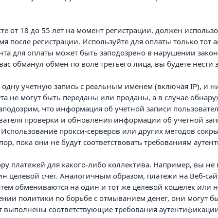
сте от 18 до 55 лет на момент регистрации, должен исполь
мя после регистрации. Используйте для оплаты только тот
нта для оплаты может быть заподозрено в нарушении закона
ас обманул обмен по воле третьего лица, вы будете нести з
о одну учетную запись с реальным именем (включая IP), и 
ета не могут быть переданы или проданы, а в случае обнару
подозрим, что информация об учетной записи пользователя
ателя проверки и обновления информации об учетной запис
. Использование прокси-серверов или других методов сокр
 пор, пока они не будут соответствовать требованиям ауте
сбору платежей для какого-либо коллектива. Например, вы н
ин целевой счет. Аналогичным образом, платежи на Веб-са
атем обмениваются на один и тот же целевой кошелек или 
ении политики по борьбе с отмыванием денег, они могут б
дут выполнены соответствующие требования аутентификаци