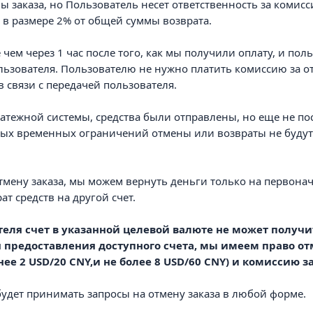
 заказа, но Пользователь несет ответственность за комис
у в размере 2% от общей суммы возврата.
е чем через 1 час после того, как мы получили оплату, и пол
льзователя. Пользователю не нужно платить комиссию за о
в связи с передачей пользователя.
платежной системы, средства были отправлены, но еще не по
ых временных ограничений отмены или возвраты не будут п
 отмену заказа, мы можем вернуть деньги только на первон
т средств на другой счет.
теля счет в указанной целевой валюте не может получит
я предоставления доступного счета, мы имеем право отм
ее 2 USD/20 CNY,
и не более 8 USD/60 CNY
) и комиссию з
 будет принимать запросы на отмену заказа в любой форме.